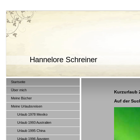
Hannelore Schreiner
Startseite
Über mich
Kurzurlaub 
Meine Bücher
Auf der Suc
Meine Urlaubsreisen
Urlaub 1978 Mexiko
Urlaub 1993 Australien
Urlaub 1995 China
Urlaub 1996 Ägypten