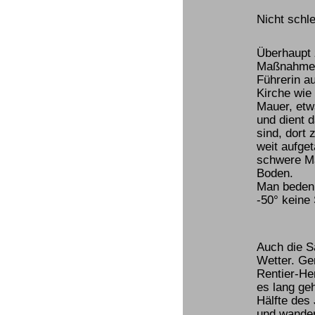
Nicht schle
Überhaupt 
Maßnahmen.
Führerin a
Kirche wie 
Mauer, etw
und dient 
sind, dort
weit aufge
schwere Ma
Boden.
Man bedenk
-50° keine 
Auch die S
Wetter. Ge
Rentier-He
es lang ge
Hälfte des
und wander