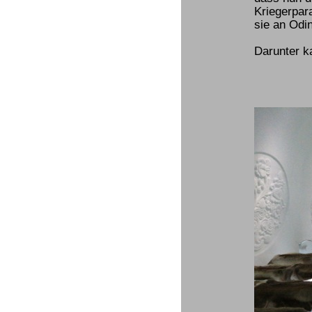
Kriegerpar
sie an Odin
Darunter k