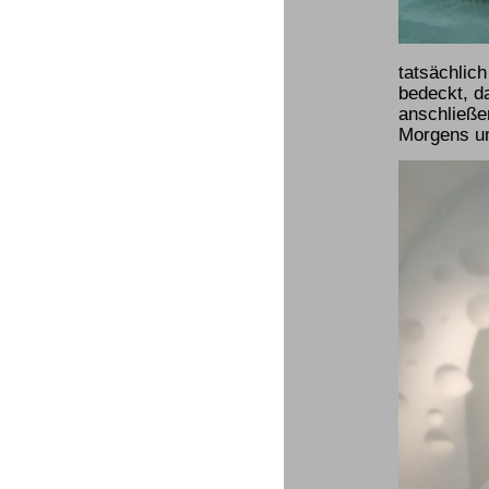
tatsächlich
bedeckt, d
anschließe
Morgens um