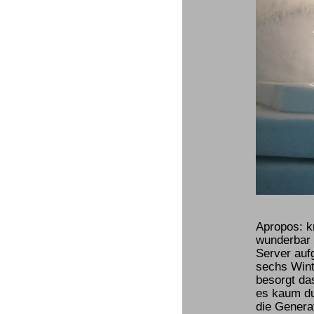
Apropos: k
wunderbar 
Server aufg
sechs Wint
besorgt da
es kaum du
die Genera