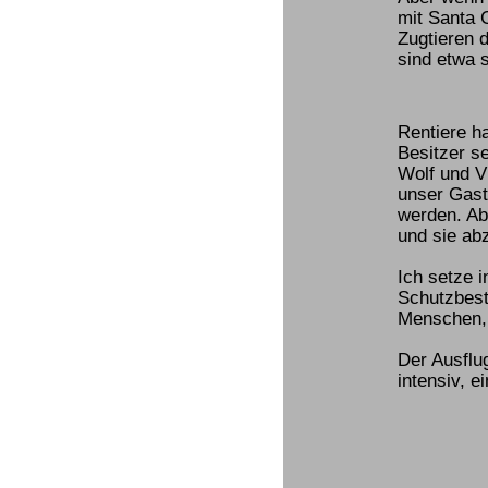
mit Santa 
Zugtieren d
sind etwa 
Rentiere h
Besitzer s
Wolf und Vi
unser Gast
werden. Abe
und sie ab
Ich setze 
Schutzbes
Menschen, d
Der Ausflu
intensiv, e