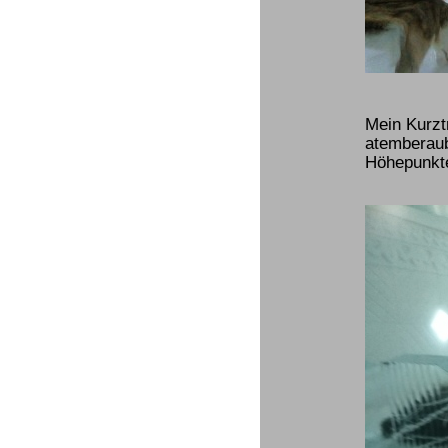
Mein Kurztr
atemberaub
Höhepunkte