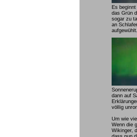
Es beginnt
das Grün d
sogar zu t
an Schlafe
aufgewühlt
Sonnenerupt
dann auf Sa
Erklärunge
völlig unro
Um wie vie
Wenn die g
Wikinger, 
dass nun d