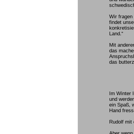
schwedisch
Wir fragen
findet unse
konkretisie
Land.“
Mit andere
das machen
Anspruchsl
das butterz
Im Winter 
und werden 
ein Spaß, 
Hand fress
Rudolf mit 
Aber wenn 