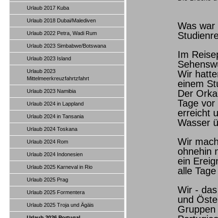
Urlaub 2017 Kuba
Urlaub 2018 Dubai/Malediven
Was war d
Urlaub 2022 Petra, Wadi Rum
Studienr
Urlaub 2023 Simbabwe/Botswana
Im Reisep
Urlaub 2023 Island
Sehenswür
Urlaub 2023
Wir hatte
Mittelmeerkreuzfahrtzfahrt
einem St
Urlaub 2023 Namibia
Der Orkan
Tage vor
Urlaub 2024 in Lappland
erreicht 
Urlaub 2024 in Tansania
Wasser 
Urlaub 2024 Toskana
Wir macht
Urlaub 2024 Rom
ohnehin n
Urlaub 2024 Indonesien
ein Ereig
Urlaub 2025 Karneval in Rio
alle Tage
Urlaub 2025 Prag
Wir - da
Urlaub 2025 Formentera
und Öste
Urlaub 2025 Troja und Ägäis
Gruppen 
Urlaub 2026 Portugal