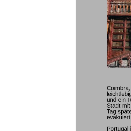
Coimbra, 
leichtleb
und ein 
Stadt mi
Tag späte
evakuiert
Portugal 