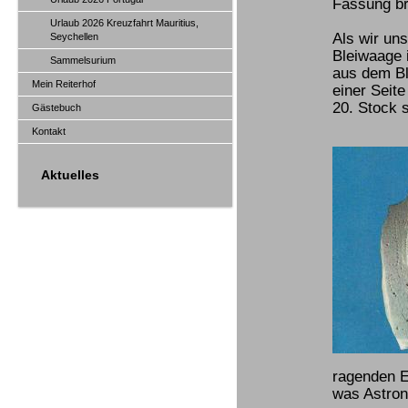
Fassung br
Urlaub 2026 Kreuzfahrt Mauritius,
Als wir un
Seychellen
Bleiwaage 
Sammelsurium
aus dem Bl
Mein Reiterhof
einer Seit
20. Stock 
Gästebuch
Kontakt
Aktuelles
ragenden E
was Astrono