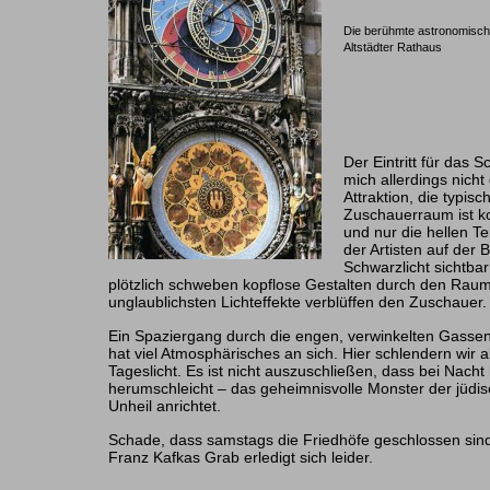
Die berühmte astronomisch
Altstädter Rathaus
Der Eintritt für das 
mich allerdings nicht
Attraktion, die typisc
Zuschauerraum ist k
und nur die hellen T
der Artisten auf de
Schwarzlicht sichtba
plötzlich schweben kopflose Gestalten durch den Raum
unglaublichsten Lichteffekte verblüffen den Zuschauer.
Ein Spaziergang durch die engen, verwinkelten Gassen
hat viel Atmosphärisches an sich. Hier schlendern wir a
Tageslicht. Es ist nicht auszuschließen, dass bei Nacht
herumschleicht – das geheimnisvolle Monster der jüdis
Unheil anrichtet.
Schade, dass samstags die Friedhöfe geschlossen sin
Franz Kafkas Grab erledigt sich leider.