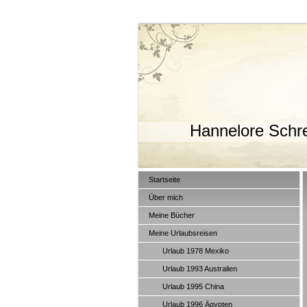
Hannelore Schre
Startseite
Über mich
Meine Bücher
Meine Urlaubsreisen
Urlaub 1978 Mexiko
Urlaub 1993 Australien
Urlaub 1995 China
Urlaub 1996 Ägypten