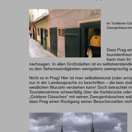
Im "Goldenen Gäs
Zwergenhäuschen
Dass Prag ei
touristenfreu
kann man ihr 
nachsagen. In allen Großstädten ist es selbstverständl
zu den Sehenswürdigkeiten wenigstens zweisprachig 
Nicht so in Prag! Hier ist man selbstbewusst (oder arro
nur in der Landessprache zu beschriften – die kein zivi
westlichen Wurzeln verstehen kann! Doch betrachtet ma
Touristenströme schwerfällig über die Karlsbrücke ode
„Goldene Gässchen“ mit seinen Zwergenhäuschen wälze
dass Prag einen Rückgang seiner Besucherzahlen nich