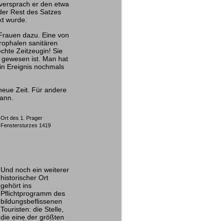
versprach er den etwa
der Rest des Satzes
kt wurde.
Frauen dazu. Eine von
rophalen sanitären
chte Zeitzeugin! Sie
t gewesen ist. Man hat
in Ereignis nochmals
 neue Zeit. Für andere
kann.
Ort des 1. Prager
Fenstersturzes 1419
Und noch ein weiterer
historischer Ort
gehört ins
Pflichtprogramm des
bildungsbeflissenen
Touristen: die Stelle,
die eine der größten