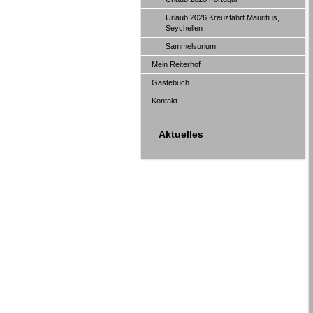
Urlaub 2026 Kreuzfahrt Mauritius,
Seychellen
Sammelsurium
Mein Reiterhof
Gästebuch
Kontakt
Aktuelles