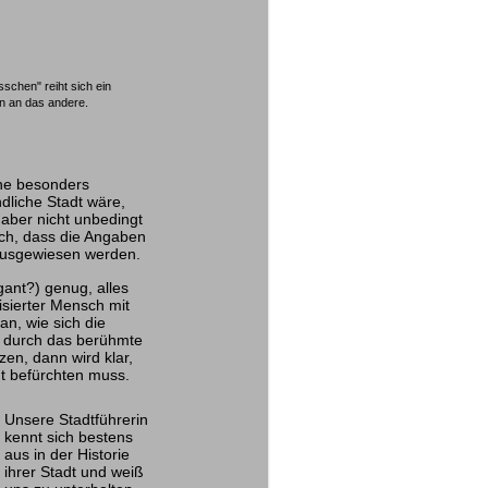
schen" reiht sich ein
 an das andere.
ne besonders
ndliche Stadt wäre,
aber nicht unbedingt
ich, dass die Angaben
ausgewiesen werden.
gant?) genug, alles
lisierter Mensch mit
n, wie sich die
r durch das berühmte
n, dann wird klar,
t befürchten muss.
Unsere Stadtführerin
kennt sich bestens
aus in der Historie
ihrer Stadt und weiß