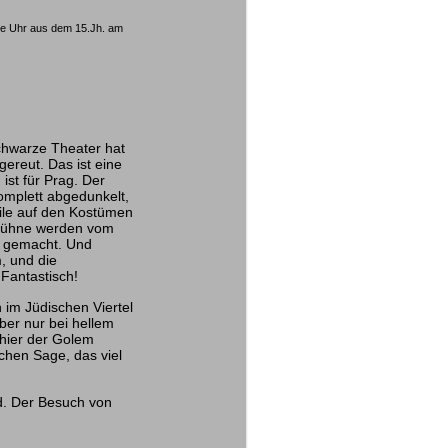
e Uhr aus dem 15.Jh. am
Schwarze Theater hat
 gereut. Das ist eine
h ist für Prag. Der
omplett abgedunkelt,
eile auf den Kostümen
r Bühne werden vom
r gemacht. Und
, und die
 Fantastisch!
 im Jüdischen Viertel
ber nur bei hellem
 hier der Golem
chen Sage, das viel
d. Der Besuch von