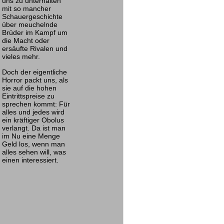
uns zu unterhalten
mit so mancher
Schauergeschichte
über meuchelnde
Brüder im Kampf um
die Macht oder
ersäufte Rivalen und
vieles mehr.
Doch der eigentliche
Horror packt uns, als
sie auf die hohen
Eintrittspreise zu
sprechen kommt: Für
alles und jedes wird
ein kräftiger Obolus
verlangt. Da ist man
im Nu eine Menge
Geld los, wenn man
alles sehen will, was
einen interessiert.