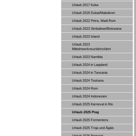
Urlaub 2017 Kuba
Urlaub 2018 Dubai/Malediven
Urlaub 2022 Petra, Wadi Rum
Urlaub 2023 Simbabwe/Botswana
Urlaub 2023 Island
Urlaub 2023
Mittelmeerkreuzfahrtzfahrt
Urlaub 2023 Namibia
Urlaub 2024 in Lappland
Urlaub 2024 in Tansania
Urlaub 2024 Toskana
Urlaub 2024 Rom
Urlaub 2024 Indonesien
Urlaub 2025 Karneval in Rio
Urlaub 2025 Prag
Urlaub 2025 Formentera
Urlaub 2025 Troja und Ägäis
Urlaub 2026 Portugal