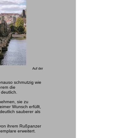
Auf der
enauso schmutzig wie
erem die
deutlich.
 nehmen, sie zu
eimer Wunsch erfüllt,
 deutlich sauberer als
 von ihrem Rußpanzer
emplare erweitert.