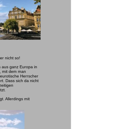
r nicht so!
en aus ganz Europa in
n, mit dem man
eurotische Herrscher
rt. Dass sich da nicht
zeitigen
tzt.
t. Allerdings mit