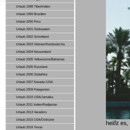
Urlaub 1998 Tibet/Indien
Urlaub 1999 Brasilien
Urlaub 2000 Peru
Urlaub 2001 Südstaaten
Urlaub 2002 Schottland
Urlaub 2003 Vietnam/Kambodscha
Urlaub 2004 Neuseeland
Urlaub 2005 Yellowstone/Bahamas
Urlaub 2005 Russland
Urlaub 2006 Südafrika
Urlaub 2007 Kanada /USA
Urlaub 2009 Patagonien
Urlaub 2010 USA/Jamaika
Urlaub 2011 Indien/Radjastan
Urlaub 2013 Varadero
Urlaub 2015 USA/Ostküste
heißt es
Urlaub 2016 Texas