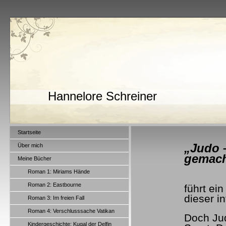
Hannelore Schreiner
Startseite
„Judo 
Über mich
gemach
Meine Bücher
Roman 1: Miriams Hände
Roman 2: Eastbourne
führt ei
dieser i
Roman 3: Im freien Fall
Roman 4: Verschlusssache Vatikan
Doch Jud
Kindergeschichte: Kugal der Delfin