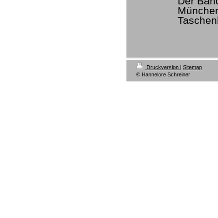
Der Ban
Münche
Taschen
Druckversion
|
Sitemap
© Hannelore Schreiner