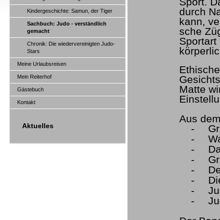
Sport. 
durch N
Kindergeschichte: Samun, der Tiger
kann, ve
Sachbuch: Judo - verständlich
sche Züg
gemacht
Sportart
Chronik: Die wiedervereinigten Judo-
körperli
Stars
Meine Urlaubsreisen
Ethische
Mein Reiterhof
Gesichts
Matte wi
Gästebuch
Einstell
Kontakt
Aus dem 
Aktuelles
-
Gr
-
Wa
-
Da
-
Gr
-
De
-
Di
-
Ju
-
Ju